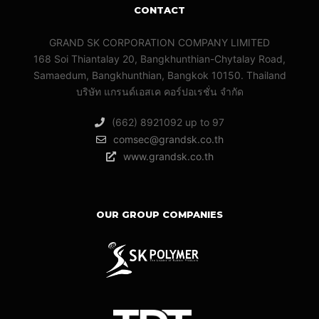
CONTACT
GRAND SK CORPORATION COMPANY LIMITED
168 Soi Thiantalay 20, Bangkhunthian-Chytalay Road,
Samaedum, Bangkhunthian, Bangkok 10150. Thailand
บริษัท แกรนด์เอสเค คอร์ปอเรชั่น จํากัด
(662) 8921092 up to 97
comsec@grandsk.co.th
www.grandsk.co.th
OUR GROUP COMPANIES